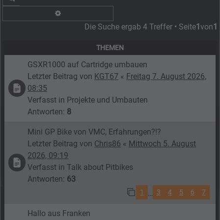
Erweiterte Suche
Die Suche ergab 4 Treffer • Seite
1
von
1
THEMEN
GSXR1000 auf Cartridge umbauen
Letzter Beitrag von
KGT67
«
Freitag 7. August 2026,
08:35
Verfasst in
Projekte und Umbauten
Antworten:
8
Mini GP Bike von VMC, Erfahrungen?!?
Letzter Beitrag von
Chris86
«
Mittwoch 5. August
2026, 09:19
Verfasst in
Talk about Pitbikes
Antworten:
63
1
3
4
5
6
7
…
Hallo aus Franken