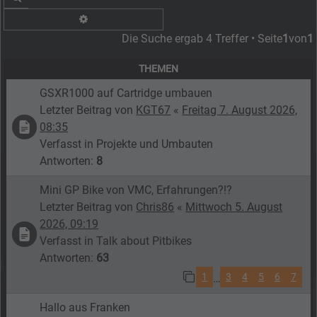
Erweiterte Suche
Die Suche ergab 4 Treffer • Seite
1
von
1
THEMEN
GSXR1000 auf Cartridge umbauen
Letzter Beitrag von
KGT67
«
Freitag 7. August 2026,
08:35
Verfasst in
Projekte und Umbauten
Antworten:
8
Mini GP Bike von VMC, Erfahrungen?!?
Letzter Beitrag von
Chris86
«
Mittwoch 5. August
2026, 09:19
Verfasst in
Talk about Pitbikes
Antworten:
63
1
3
4
5
6
7
…
Hallo aus Franken