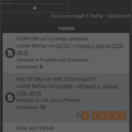
Erweiterte Suche
Die Suche ergab 3 Treffer • Seite
1
von
1
THEMEN
GSXR1000 auf Cartridge umbauen
Letzter Beitrag von
KGT67
«
Freitag 7. August 2026,
08:35
Verfasst in
Projekte und Umbauten
Antworten:
8
Mini GP Bike von VMC, Erfahrungen?!?
Letzter Beitrag von
Chris86
«
Mittwoch 5. August
2026, 09:19
Verfasst in
Talk about Pitbikes
Antworten:
63
1
3
4
5
6
7
…
Hallo aus Franken