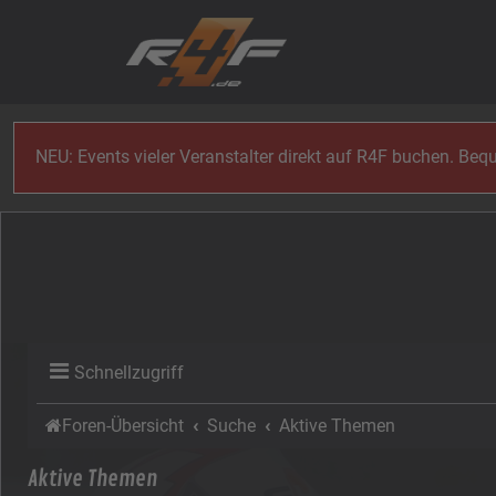
Zum Inhalt
NEU: Events vieler Veranstalter direkt auf R4F buchen. Be
Schnellzugriff
Foren-Übersicht
Suche
Aktive Themen
Aktive Themen