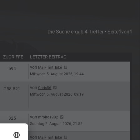
Die Suche ergab 4 Treffer • Seite
1
von
1
ZUGRIFFE
LETZTER BEITRAG
Letzter Beitrag
von
Maik_mit_Bike
n
Zugriffe
594
Mittwoch 5. August 2026, 19:44
Letzter Beitrag
von
Chris86
n
Zugriffe
258.821
Mittwoch 5. August 2026, 09:19
Letzter Beitrag
von
mrbird1982
n
Zugriffe
325
Sonntag 2. August 2026, 21:55
Letzter Beitrag
von
Maik_mit_Bike
n
Zugriffe
348