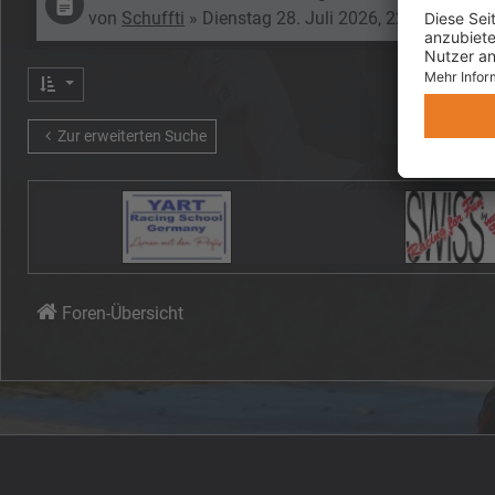
von
Schuffti
»
Dienstag 28. Juli 2026, 22:09
» in
Anf
Zur erweiterten Suche
Foren-Übersicht