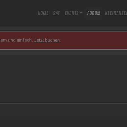
HOME
R4F
EVENTS
FORUM
KLEINANZE
quem und einfach.
Jetzt buchen