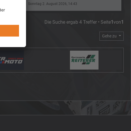
Sonntag 2. August 2026, 14:43
Die Suche ergab 4 Treffer • Seite
1
von
1
Gehe zu