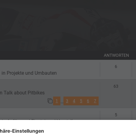
ANTWORTEN
Antworte
6
 in
Projekte und Umbauten
Antworte
63
in
Talk about Pitbikes
1
3
4
5
6
7
…
Antworte
5
 in
Anfänger / Einsteiger / Vorstellungen
Antworte
4