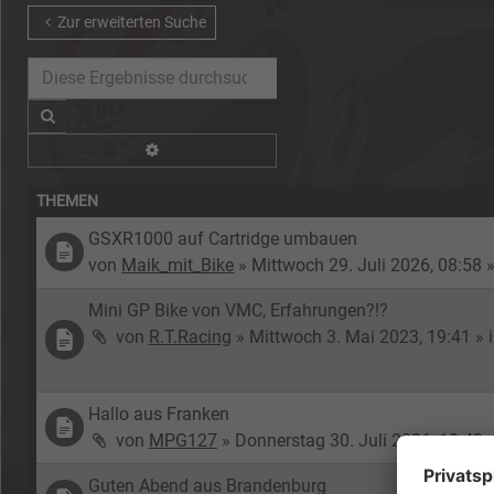
Zur erweiterten Suche
Suche
Erweiterte Suche
THEMEN
GSXR1000 auf Cartridge umbauen
von
Maik_mit_Bike
»
Mittwoch 29. Juli 2026, 08:58
»
Mini GP Bike von VMC, Erfahrungen?!?
von
R.T.Racing
»
Mittwoch 3. Mai 2023, 19:41
» 
Hallo aus Franken
von
MPG127
»
Donnerstag 30. Juli 2026, 10:43
»
Guten Abend aus Brandenburg