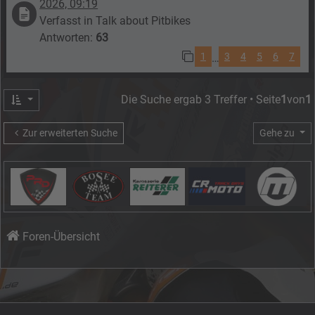
2026, 09:19
Verfasst in
Talk about Pitbikes
Antworten:
63
1
3
4
5
6
7
…
Die Suche ergab 3 Treffer • Seite
1
von
1
Zur erweiterten Suche
Gehe zu
Foren-Übersicht