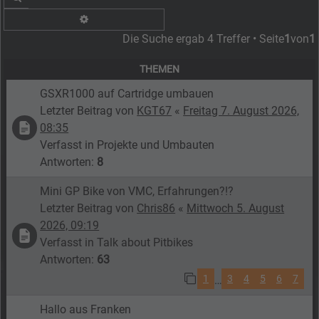
Erweiterte Suche
Die Suche ergab 4 Treffer • Seite
1
von
1
THEMEN
GSXR1000 auf Cartridge umbauen
Letzter Beitrag von
KGT67
«
Freitag 7. August 2026,
08:35
Verfasst in
Projekte und Umbauten
Antworten:
8
Mini GP Bike von VMC, Erfahrungen?!?
Letzter Beitrag von
Chris86
«
Mittwoch 5. August
2026, 09:19
Verfasst in
Talk about Pitbikes
Antworten:
63
1
3
4
5
6
7
…
Hallo aus Franken