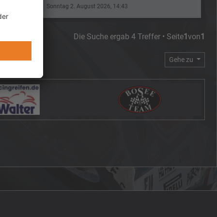
Sonntag 2. August 2026, 14:43
Die Suche ergab 4 Treffer • Seite
1
von
1
Gehe zu