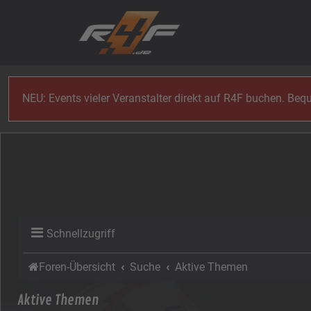
Zum Inhalt
NEU: Events vieler Veranstalter direkt auf R4F buchen. Be
Schnellzugriff
Foren-Übersicht
Suche
Aktive Themen
Aktive Themen