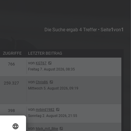
Die Suche ergab 4 Treffer • Seite
1
von
1
ZUGRIFFE
LETZTER BEITRAG
Letzter Beitrag
von
KGT67
n
Zugriffe
766
Freitag 7. August 2026, 08:35
Letzter Beitrag
von
Chris86
n
Zugriffe
259.327
Mittwoch 5. August 2026, 09:19
Letzter Beitrag
von
mrbird1982
n
Zugriffe
398
Sonntag 2. August 2026, 21:55
Letzter Beitrag
von
Maik_mit_Bike
n
Zugriffe
419