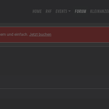
HOME
R4F
EVENTS
FORUM
KLEINANZE
quem und einfach.
Jetzt buchen