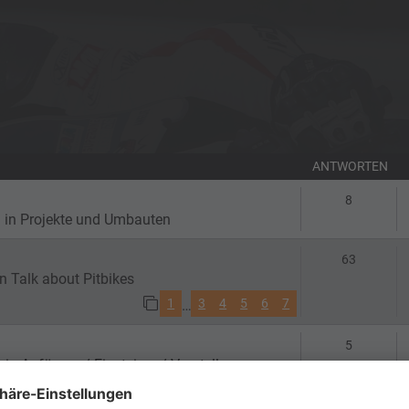
ANTWORTEN
Antworte
8
 in
Projekte und Umbauten
Antworte
63
in
Talk about Pitbikes
1
3
4
5
6
7
…
Antworte
5
 in
Anfänger / Einsteiger / Vorstellungen
Antworte
4