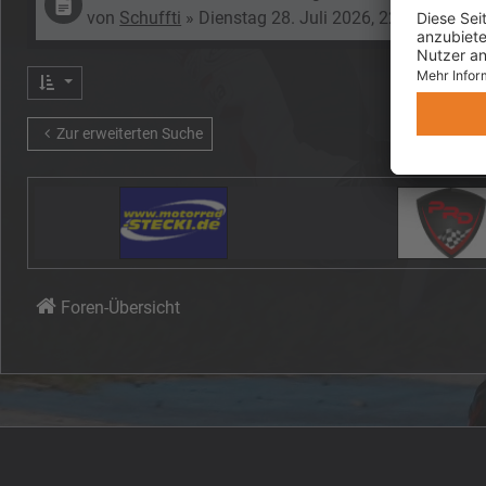
von
Schuffti
»
Dienstag 28. Juli 2026, 22:09
» in
Anf
Zur erweiterten Suche
Foren-Übersicht