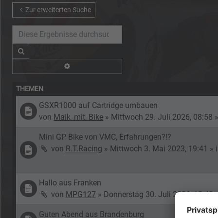
Zur erweiterten Suche
Suche
Erweiterte Suche
THEMEN
GSXR1000 auf Cartridge umbauen
von
Maik_mit_Bike
»
Mittwoch 29. Juli 2026, 08:58
»
Mini GP Bike von VMC, Erfahrungen?!?
von
R.T.Racing
»
Mittwoch 3. Mai 2023, 19:41
» 
Hallo aus Franken
von
MPG127
»
Donnerstag 30. Juli 2026, 10:43
»
Guten Abend aus Brandenburg