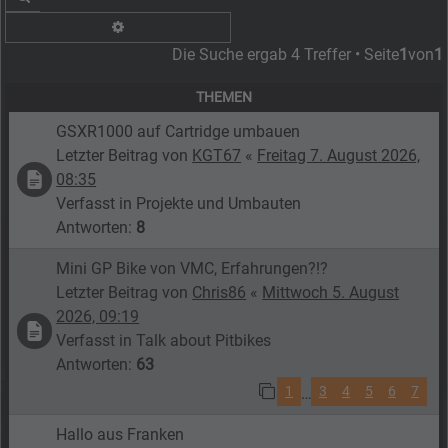
Erweiterte Suche
Die Suche ergab 4 Treffer • Seite
1
von
1
THEMEN
GSXR1000 auf Cartridge umbauen
Letzter Beitrag von
KGT67
«
Freitag 7. August 2026,
08:35
Verfasst in
Projekte und Umbauten
Antworten:
8
Mini GP Bike von VMC, Erfahrungen?!?
Letzter Beitrag von
Chris86
«
Mittwoch 5. August
2026, 09:19
Verfasst in
Talk about Pitbikes
Antworten:
63
1
3
4
5
6
7
…
Hallo aus Franken