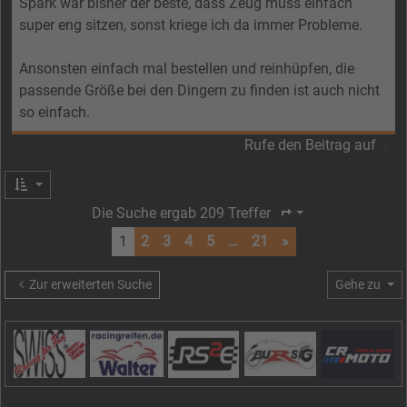
Spark war bisher der beste, dass Zeug muss einfach
super eng sitzen, sonst kriege ich da immer Probleme.
Ansonsten einfach mal bestellen und reinhüpfen, die
passende Größe bei den Dingern zu finden ist auch nicht
so einfach.
Rufe den Beitrag auf
Die Suche ergab 209 Treffer
Seite
1
von
21
1
2
3
4
5
…
21
»
Zur erweiterten Suche
Gehe zu