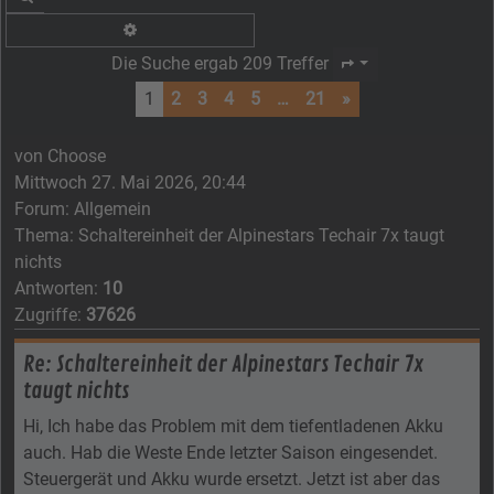
Erweiterte Suche
Die Suche ergab 209 Treffer
Seite
1
von
21
1
2
3
4
5
…
21
»
von
Choose
Mittwoch 27. Mai 2026, 20:44
Forum:
Allgemein
Thema:
Schaltereinheit der Alpinestars Techair 7x taugt
nichts
Antworten:
10
Zugriffe:
37626
Re: Schaltereinheit der Alpinestars Techair 7x
taugt nichts
Hi, Ich habe das Problem mit dem tiefentladenen Akku
auch. Hab die Weste Ende letzter Saison eingesendet.
Steuergerät und Akku wurde ersetzt. Jetzt ist aber das