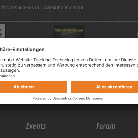
itte versuche es in 15 Sekunden erneut.
Events
Forum