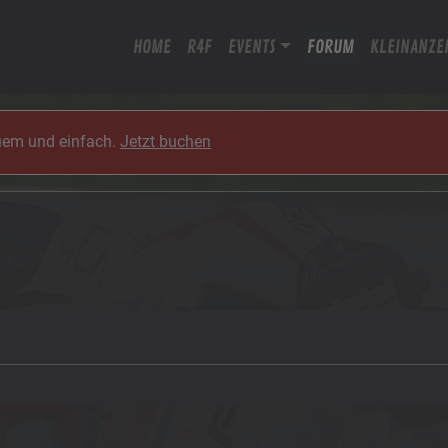
HOME
R4F
EVENTS
FORUM
KLEINANZE
quem und einfach.
Jetzt buchen