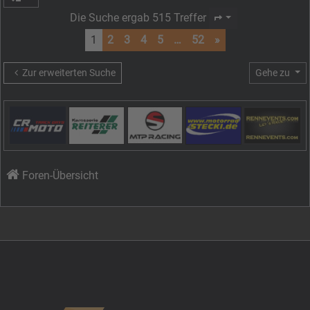
Die Suche ergab 515 Treffer
Seite
1
von
52
1
2
3
4
5
…
52
»
Zur erweiterten Suche
Gehe zu
Foren-Übersicht