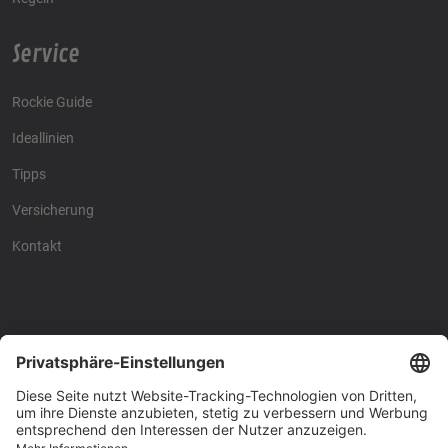
Service
Rockie Guide
Ideallinien
Tipps
Versicherung
Kontakt
Racing4fun - Alles über
Racing4fun - Alles über