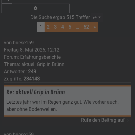
Erweiterte Suche
Die Suche ergab 515 Treffer
Seite
1
von
52
1
2
3
4
5
…
52
»
von
briese159
Freitag 8. Mai 2026, 12:12
Forum:
Erfahrungsberichte
Thema:
aktuell Grip in Brünn
Antworten:
249
Zugriffe:
234143
Re: aktuell Grip in Brünn
Letztes jahr war im Regen ganz gut. Wie vorher auch,
aber ohne Bodenwellen.
Rufe den Beitrag auf
von
briese159