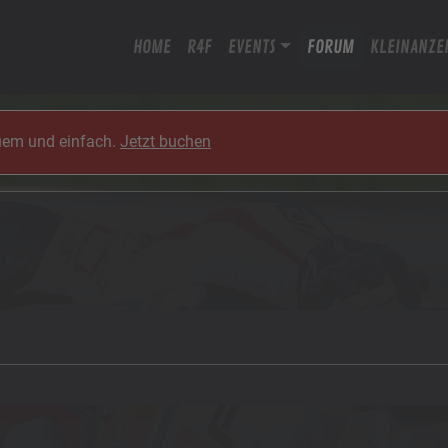
HOME
R4F
EVENTS
FORUM
KLEINANZE
quem und einfach.
Jetzt buchen