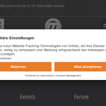
itte versuche es in 10 Sekunden erneut.
Events
Forum