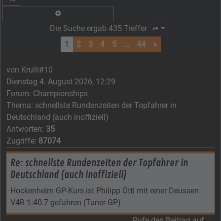
Erweiterte Suche
Die Suche ergab 435 Treffer
Seite
1
von
44
1
2
3
4
5
…
44
»
von
Krulli#10
Dienstag 4. August 2026, 12:29
Forum:
Championships
Thema:
schnellste Rundenzeiten der Topfahrer in
Deutschland (auch inoffiziell)
Antworten:
35
Zugriffe:
87074
Re: schnellste Rundenzeiten der Topfahrer in
Deutschland (auch inoffiziell)
Hockenheim GP-Kurs ist Philipp Öttl mit einer Deussen
V4R 1:40.7 gefahren (Tuner-GP)
Rufe den Beitrag auf