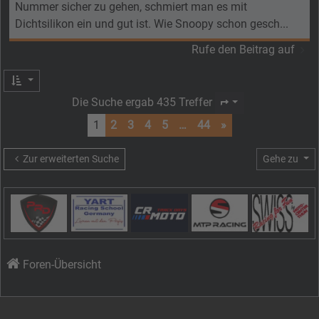
Nummer sicher zu gehen, schmiert man es mit
Dichtsilikon ein und gut ist. Wie Snoopy schon gesch...
Rufe den Beitrag auf
Die Suche ergab 435 Treffer
Seite
1
von
44
1
2
3
4
5
…
44
»
Zur erweiterten Suche
Gehe zu
Foren-Übersicht