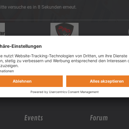
itte versuche es in 8 Sekunden erneut.
Events
Forum