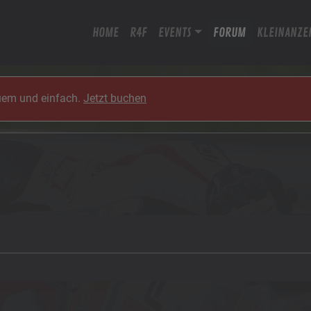
HOME
R4F
EVENTS
FORUM
KLEINANZE
quem und einfach.
Jetzt buchen