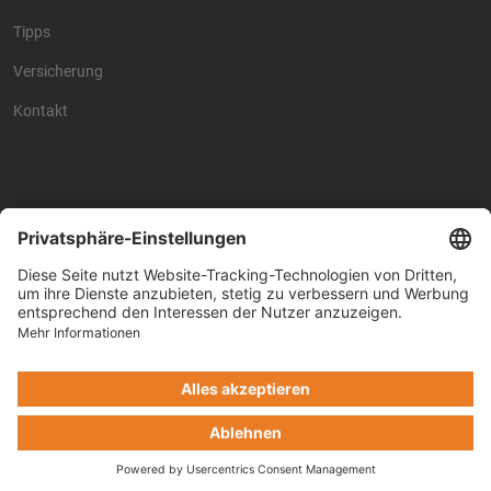
Tipps
Versicherung
Kontakt
Racing4fun - Alles über
Racing4fun - Alles über
Motorrad Renntraining
Motorrad Renntraining
Copyright © Racing4Fun 2024
Impressum
-
Datenschutz
-
Cookie-Einstellungen