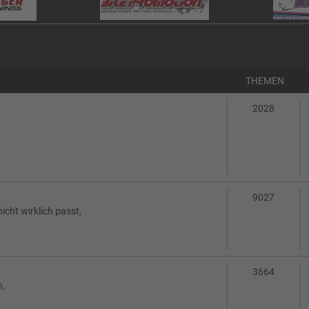
THEMEN
Themen
2028
Themen
9027
cht wirklich passt,
Themen
3664
n,