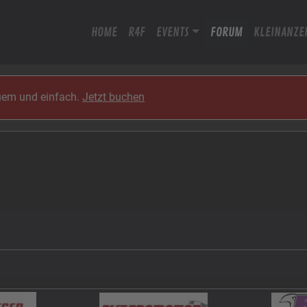
HOME
R4F
EVENTS
FORUM
KLEINANZE
quem und einfach.
Jetzt buchen