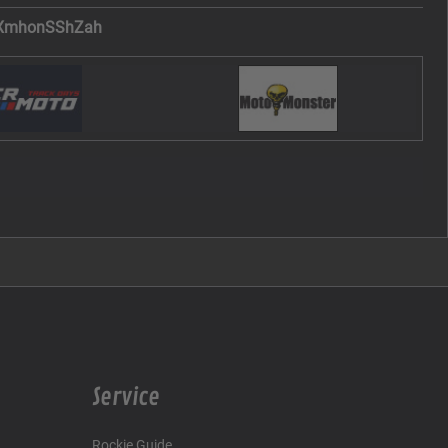
XmhonSShZah
Service
Rockie Guide