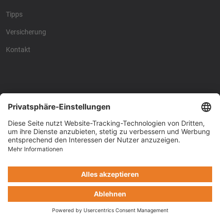
Tipps
Versicherung
Kontakt
Racing4fun - Alles über
Racing4fun - Alles über
Motorrad Renntraining
Motorrad Renntraining
Copyright © Racing4Fun 2024
Impressum
-
Datenschutz
-
Cookie-Einstellungen