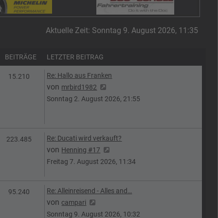
Aktuelle Zeit: Sonntag 9. August 2026, 11:35
BEITRÄGE
LETZTER BEITRAG
Letzter Beitrag
Re: Hallo aus Franken
Beiträge
15.210
Neuester Beitrag
von
mrbird1982
Sonntag 2. August 2026, 21:55
Letzter Beitrag
Re: Ducati wird verkauft?
Beiträge
223.485
Neuester Beitrag
von
Henning #17
Freitag 7. August 2026, 11:34
Letzter Beitrag
Re: Alleinreisend - Alles and…
Beiträge
95.240
Neuester Beitrag
von
campari
Sonntag 9. August 2026, 10:32