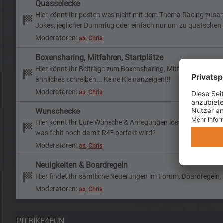
Quasselecke
Hier könnt Ihr posten was nicht mit dem Thema Racing zu
Jokes, jeglicher Dummfug oder einfach nur um zu quatschen
Moderatoren:
,
as
Chris
Boxensharing, Mitfahren, Startplätze
Hier könnt Ihr Beiträge zum Boxensharing, Mitfahregelegenh
ähnliches schreiben... Keine Kleinanzeigen!!!
Moderatoren:
,
as
Chris
Wunschecke
Hier könnt Ihr Eure Wünsche & Anregungen loswerden -
was fehlt noch damit R4F perfekt wird?
Moderatoren:
,
as
Chris
Neuigkeiten & Boardregeln
Hier findet Ihr sämtliche Neuerungen im Forum, Boardregeln,
Moderatoren:
,
as
Chris
PITBIKE4FUN