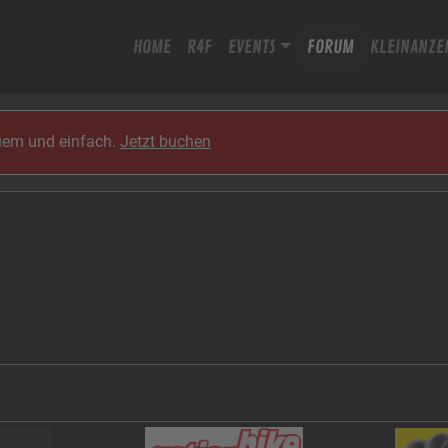
HOME
R4F
EVENTS
FORUM
KLEINANZE
quem und einfach.
Jetzt buchen