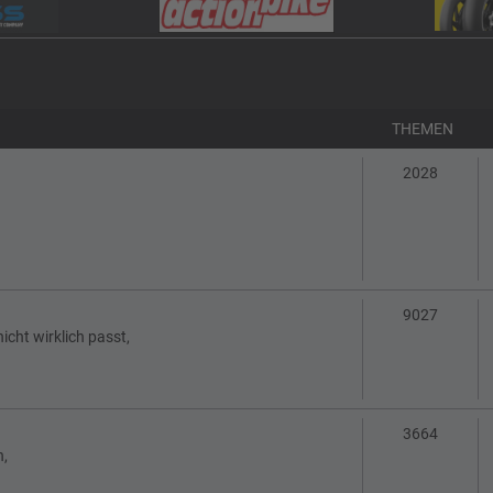
THEMEN
Themen
2028
Themen
9027
cht wirklich passt,
Themen
3664
n,