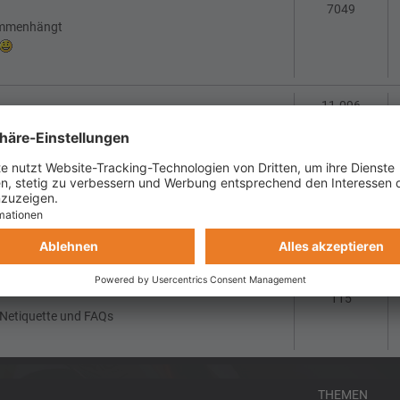
Themen
7049
sammenhängt
Theme
11.096
eiten, abzugebende Termine wegen Ausfall und
Themen
318
Themen
115
 Netiquette und FAQs
THEMEN