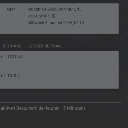
Letzter Beitrag
Re: Mini GP Bike von VMC, Erf…
Beiträge
3532
Neuester Beitrag
von
Chris86
Mittwoch 5. August 2026, 09:19
BEITRÄGE
LETZTER BEITRAG
amt: 101044
amt: 15052
n aktiven Besuchern der letzten 15 Minuten)