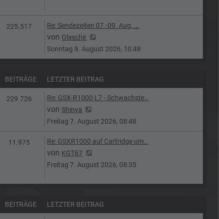
Letzter Beitrag
Re: Sendezeiten 07.-09. Aug. …
Beiträge
225.517
Neuester Beitrag
von
Olaschir
Sonntag 9. August 2026, 10:48
BEITRÄGE
LETZTER BEITRAG
Letzter Beitrag
Re: GSX-R1000 L7 - Schwachste…
n
Beiträge
229.726
Neuester Beitrag
von
Shinya
Freitag 7. August 2026, 08:48
Letzter Beitrag
Re: GSXR1000 auf Cartridge um…
Beiträge
11.975
Neuester Beitrag
von
KGT67
Freitag 7. August 2026, 08:35
BEITRÄGE
LETZTER BEITRAG