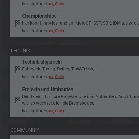
Moderatoren:
,
as
Chris
Championships
hier könnt Ihr Alles rund um MotoGP; SSP; SBK; IDM u.s.w. dis
Moderatoren:
,
as
Chris
TECHNIK
Technik allgemein
Fahrwerk, Tuning, Reifen, Tips&Tricks,...
Moderatoren:
,
as
Chris
Projekte und Umbauten
Der Bereich für Eure Projekte, Um- und Aufbauten. Auch Tips
wie: so wechselte ich die Bremsbeläge.
Moderatoren:
,
as
Chris
COMMUNITY