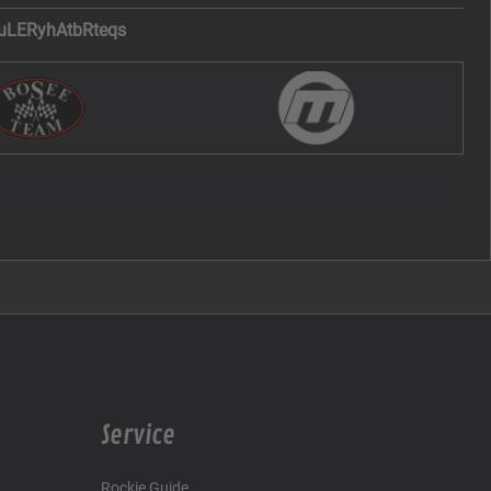
uLERyhAtbRteqs
Service
Rockie Guide