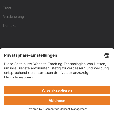
Tipps
Versicherung
Kontakt
Racing4fun - Alles über
Racing4fun - Alles über
Motorrad Renntraining
Motorrad Renntraining
Copyright © Racing4Fun 2024
Impressum
-
Datenschutz
-
Cookie-Einstellungen