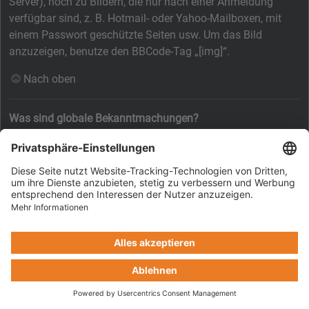
Server), noch zu Bildern, die nur nach einer Anmeldung
verfügbar sind, z. B. Hotmail- oder Yahoo-Mailboxen, mit
einem Passwort geschützte Seiten usw. Um das Bild
anzuzeigen, benutze den BBCode-Tag „[img]“.
Nach oben
Was sind globale Bekanntmachungen?
Globale Bekanntmachungen beinhalten wichtige
Informationen, deshalb solltest du sie so bald wie möglich
lesen. Globale Bekanntmachungen erscheinen ganz oben in
jedem Forum und ebenfalls in deinem persönlichen Bereich.
Ob du eine globale Bekanntmachung schreiben kannst oder
nicht, hängt von den durch die Board-Administration
vergebenen Berechtigungen ab.
Nach oben
Was sind Bekanntmachungen?