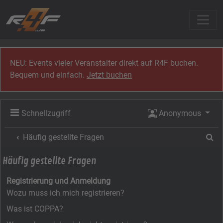
Zum Inhalt
NEU: Events vieler Veranstalter direkt auf R4F buchen.
Bequem und einfach.
Jetzt buchen
Schnellzugriff
Anonymous
Su
Häufig gestellte Fragen
Häufig gestellte Fragen
Registrierung und Anmeldung
Wozu muss ich mich registrieren?
Was ist COPPA?