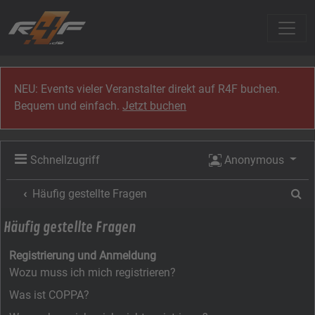
Zum Inhalt
NEU: Events vieler Veranstalter direkt auf R4F buchen.
Bequem und einfach.
Jetzt buchen
Schnellzugriff
Anonymous
Su
Häufig gestellte Fragen
Häufig gestellte Fragen
Registrierung und Anmeldung
Wozu muss ich mich registrieren?
Was ist COPPA?