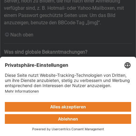
Server), noch zu Bildern, die nur nach einer Anmeldung
verfügbar sind, z. B. Hotmail- oder Yahoo-Mailboxen, mit
einem Passwort geschützte Seiten usw. Um das Bild
anzuzeigen, benutze den BBCode-Tag „[img]“.
Nach oben
Was sind globale Bekanntmachungen?
Globale Bekanntmachungen beinhalten wichtige
Informationen, deshalb solltest du sie so bald wie möglich
lesen. Globale Bekanntmachungen erscheinen ganz oben in
jedem Forum und ebenfalls in deinem persönlichen Bereich.
Ob du eine globale Bekanntmachung schreiben kannst oder
nicht, hängt von den durch die Board-Administration
vergebenen Berechtigungen ab.
Nach oben
Was sind Bekanntmachungen?