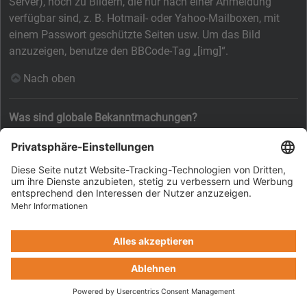
Server), noch zu Bildern, die nur nach einer Anmeldung
verfügbar sind, z. B. Hotmail- oder Yahoo-Mailboxen, mit
einem Passwort geschützte Seiten usw. Um das Bild
anzuzeigen, benutze den BBCode-Tag „[img]“.
Nach oben
Was sind globale Bekanntmachungen?
Globale Bekanntmachungen beinhalten wichtige
Informationen, deshalb solltest du sie so bald wie möglich
lesen. Globale Bekanntmachungen erscheinen ganz oben in
jedem Forum und ebenfalls in deinem persönlichen Bereich.
Ob du eine globale Bekanntmachung schreiben kannst oder
nicht, hängt von den durch die Board-Administration
vergebenen Berechtigungen ab.
Nach oben
Was sind Bekanntmachungen?