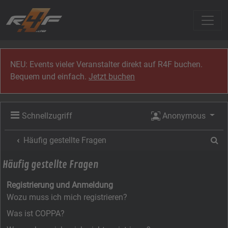
Zum Inhalt
NEU: Events vieler Veranstalter direkt auf R4F buchen.
Bequem und einfach.
Jetzt buchen
Schnellzugriff
Anonymous
Su
Häufig gestellte Fragen
Häufig gestellte Fragen
Registrierung und Anmeldung
Wozu muss ich mich registrieren?
Was ist COPPA?