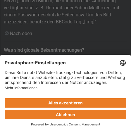
Server), noch zu Bildern, die nur nach einer Anmeldung
verfügbar sind, z. B. Hotmail- oder Yahoo-Mailboxen, mit
einem Passwort geschützte Seiten usw. Um das Bild
anzuzeigen, benutze den BBCode-Tag „[img]“.
Nach oben
Was sind globale Bekanntmachungen?
Globale Bekanntmachungen beinhalten wichtige
Informationen, deshalb solltest du sie so bald wie möglich
lesen. Globale Bekanntmachungen erscheinen ganz oben in
jedem Forum und ebenfalls in deinem persönlichen Bereich.
Ob du eine globale Bekanntmachung schreiben kannst oder
nicht, hängt von den durch die Board-Administration
vergebenen Berechtigungen ab.
Nach oben
Was sind Bekanntmachungen?