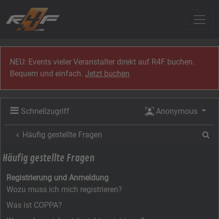
Zum Inhalt
NEU: Events vieler Veranstalter direkt auf R4F buchen.
Bequem und einfach.
Jetzt buchen
Schnellzugriff
Anonymous
Su
Häufig gestellte Fragen
Häufig gestellte Fragen
Registrierung und Anmeldung
Wozu muss ich mich registrieren?
Was ist COPPA?