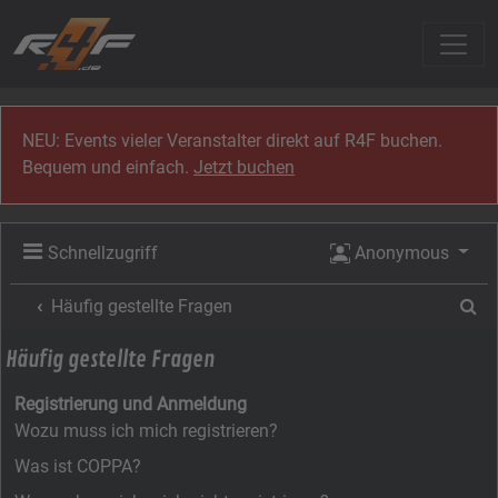
Zum Inhalt
NEU: Events vieler Veranstalter direkt auf R4F buchen.
Bequem und einfach.
Jetzt buchen
Schnellzugriff
Anonymous
Su
Häufig gestellte Fragen
Häufig gestellte Fragen
Registrierung und Anmeldung
Wozu muss ich mich registrieren?
Was ist COPPA?