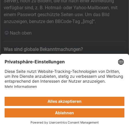
Server), noch zu Bildern, die nur nach einer Anmeldung
verfügbar sind, z. B. Hotmail- oder Yahoo-Mailboxen, mit
einem Passwort geschützte Seiten usw. Um das Bild
anzuzeigen, benutze den BBCode-Tag „[img]“.
Nach oben
Was sind globale Bekanntmachungen?
Globale Bekanntmachungen beinhalten wichtige
Informationen, deshalb solltest du sie so bald wie möglich
lesen. Globale Bekanntmachungen erscheinen ganz oben in
jedem Forum und ebenfalls in deinem persönlichen Bereich.
Ob du eine globale Bekanntmachung schreiben kannst oder
nicht, hängt von den durch die Board-Administration
vergebenen Berechtigungen ab.
Nach oben
Was sind Bekanntmachungen?