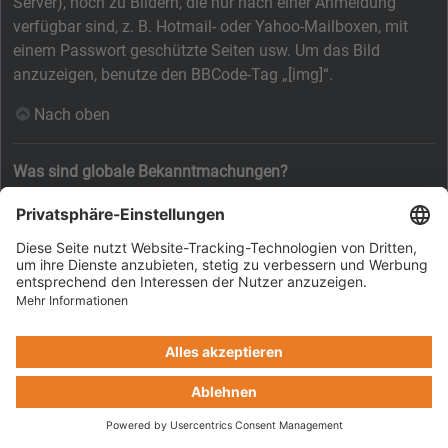
Server), noch zu Bildern, die nur nach einer Anmeldung
verfügbar sind, z. B. Hotmail- oder Yahoo-Mailboxen, mit
einem Passwort geschützte Seiten usw. Um das Bild
anzuzeigen, benutze den BBCode-Tag „[img]“.
Nach oben
Was sind globale Bekanntmachungen?
Globale Bekanntmachungen beinhalten wichtige
Informationen, deshalb solltest du sie so bald wie möglich
lesen. Globale Bekanntmachungen erscheinen ganz oben in
jedem Forum und ebenfalls in deinem persönlichen Bereich.
Ob du eine globale Bekanntmachung schreiben kannst oder
nicht, hängt von den durch die Board-Administration
vergebenen Berechtigungen ab.
Nach oben
Was sind Bekanntmachungen?