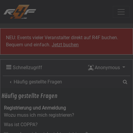
Zum Inhalt
NEU: Events vieler Veranstalter direkt auf R4F buchen.
Bequem und einfach.
Jetzt buchen
Schnellzugriff
Anonymous
Su
Häufig gestellte Fragen
Häufig gestellte Fragen
Registrierung und Anmeldung
Wozu muss ich mich registrieren?
Was ist COPPA?