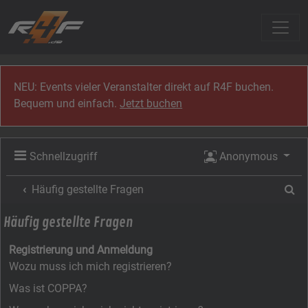
Zum Inhalt
NEU: Events vieler Veranstalter direkt auf R4F buchen.
Bequem und einfach.
Jetzt buchen
Schnellzugriff
Anonymous
Su
Häufig gestellte Fragen
Häufig gestellte Fragen
Registrierung und Anmeldung
Wozu muss ich mich registrieren?
Was ist COPPA?