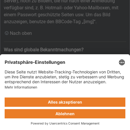
Server), noch zu Bildern, die nur nach einer Anmeldung
verfügbar sind, z. B. Hotmail- oder Yahoo-Mailboxen, mit
einem Passwort geschützte Seiten usw. Um das Bild
anzuzeigen, benutze den BBCode-Tag „[img]“.
Nach oben
Was sind globale Bekanntmachungen?
Globale Bekanntmachungen beinhalten wichtige
Informationen, deshalb solltest du sie so bald wie möglich
lesen. Globale Bekanntmachungen erscheinen ganz oben in
jedem Forum und ebenfalls in deinem persönlichen Bereich.
Ob du eine globale Bekanntmachung schreiben kannst oder
nicht, hängt von den durch die Board-Administration
vergebenen Berechtigungen ab.
Nach oben
Was sind Bekanntmachungen?